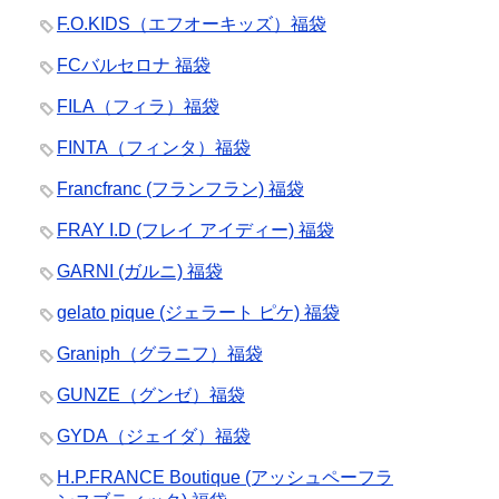
F.O.KIDS（エフオーキッズ）福袋
FCバルセロナ 福袋
FILA（フィラ）福袋
FINTA（フィンタ）福袋
Francfranc (フランフラン) 福袋
FRAY I.D (フレイ アイディー) 福袋
GARNI (ガルニ) 福袋
gelato pique (ジェラート ピケ) 福袋
Graniph（グラニフ）福袋
GUNZE（グンゼ）福袋
GYDA（ジェイダ）福袋
H.P.FRANCE Boutique (アッシュペーフラ