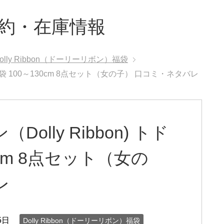
予約・在庫情報
olly Ribbon（ドーリーリボン）福袋
B福袋 100～130cm 8点セット（女の子） 口コミ・ネタバレ
olly Ribbon) トド
0cm 8点セット（女の
レ
5日
Dolly Ribbon（ドーリーリボン）福袋