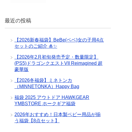
最近の投稿
【2026新春福袋】BeBe(ベベ)女の子用4点
セットのご紹介 🎍✨
【2026年2月初旬発売予定・数量限定】
(PS5)ドラゴンクエストVII Reimagined 超
豪華版
【2026冬福袋】ミネトンカ
（MINNETONKA）Happy Bag
福袋 2025 アウトドア HAWKGEAR
YMBSTORE ホークギア福袋
2026年おすすめ！日本製ベビー用品が揃
う福袋【8点セット】