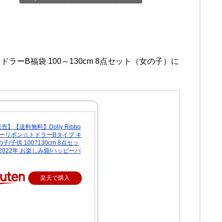
 トドラーB福袋 100～130cm 8点セット（女の子）に
売】【送料無料】Dolly Ribbo
ーリボン☆トドラーBタイプ キ
子/子供 100?130cm 8点セッ
 2022年 お楽しみ袋/ハッピーバ
楽天で購入