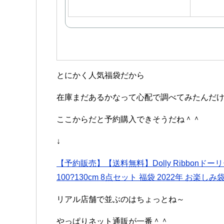
とにかく人気福袋だから
在庫まだあるかなって心配で調べてみたんだ
ここからだと予約購入できそうだね＾＾
↓
【予約販売】【送料無料】Dolly Ribbonド
100?130cm 8点セット 福袋 2022年 お楽し
リアル店舗で並ぶのはちょっとね～
やっぱりネット通販が一番＾＾