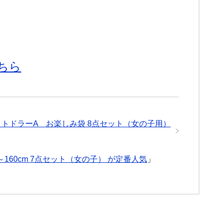
こちら
bbon) トドラーA お楽しみ袋 8点セット（女の子用）
0～160cm 7点セット（女の子） が定番人気
」