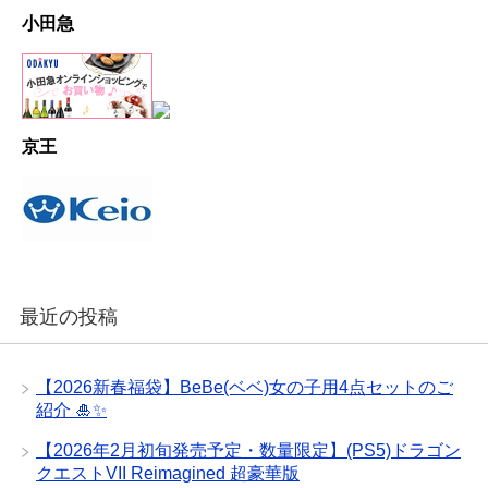
小田急
京王
最近の投稿
【2026新春福袋】BeBe(ベベ)女の子用4点セットのご
紹介 🎍✨
【2026年2月初旬発売予定・数量限定】(PS5)ドラゴン
クエストVII Reimagined 超豪華版