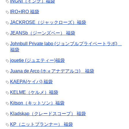
INGNI（イング）福袋
IRO+IRO 福袋
JACKROSE（ジャックローズ）福袋
JEANSb（ジーンズベー） 福袋
Johnbull Private labo (ジョンブルプライベートラボ)
福袋
jouetie (ジュエティー)福袋
Juana de Arco (ホォアナデアルコ) 福袋
KAEPA(ケイパ) 福袋
KELME（ケルメ）福袋
Kitson（キットソン）福袋
Kladskap（クレードスコープ） 福袋
KP（ニットプランナー） 福袋