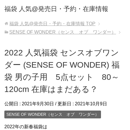
福袋 人気@発売日・予約・在庫情報
福袋 人気@発売日・予約・在庫情報
TOP
SENSE OF WONDER（センス オブ ワンダー）
2022 人気福袋 センスオブワン
ダー (SENSE OF WONDER) 福
袋 男の子用 5点セット 80～
120cm 在庫はまだある？
公開日 :
2021年9月30日
/ 更新日 :
2021年10月9日
SENSE OF WONDER（センス オブ ワンダー）
2022年の新春福袋は