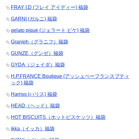
FRAY I.D (フレイ アイディー) 福袋
GARNI (ガルニ) 福袋
gelato pique (ジェラート ピケ) 福袋
Graniph（グラニフ）福袋
GUNZE（グンゼ）福袋
GYDA（ジェイダ）福袋
H.P.FRANCE Boutique (アッシュペーフランスブティ
ック) 福袋
Harriss (ハリス) 福袋
HEAD（ヘッド）福袋
HOT BISCUITS（ホットビスケッツ）福袋
ikka（イッカ）福袋