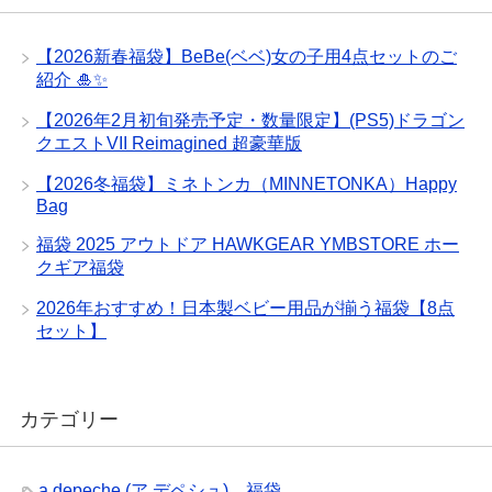
【2026新春福袋】BeBe(ベベ)女の子用4点セットのご
紹介 🎍✨
【2026年2月初旬発売予定・数量限定】(PS5)ドラゴン
クエストVII Reimagined 超豪華版
【2026冬福袋】ミネトンカ（MINNETONKA）Happy
Bag
福袋 2025 アウトドア HAWKGEAR YMBSTORE ホー
クギア福袋
2026年おすすめ！日本製ベビー用品が揃う福袋【8点
セット】
カテゴリー
a.depeche (ア デペシュ) 福袋