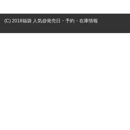
(C) 2018福袋 人気@発売日・予約・在庫情報