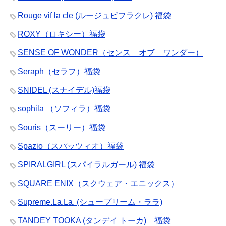
Rouge vif la cle (ルージュビフラクレ) 福袋
ROXY（ロキシー）福袋
SENSE OF WONDER（センス オブ ワンダー）
Seraph（セラフ）福袋
SNIDEL (スナイデル)福袋
sophila （ソフィラ）福袋
Souris（スーリー）福袋
Spazio（スパッツィオ）福袋
SPIRALGIRL (スパイラルガール) 福袋
SQUARE ENIX（スクウェア・エニックス）
Supreme.La.La. (シュープリーム・ララ)
TANDEY TOOKA (タンデイ トーカ) 福袋