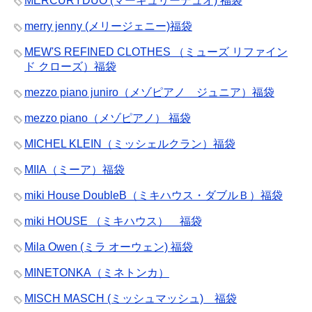
MERCURYDUO (マーキュリーデュオ) 福袋
merry jenny (メリージェニー)福袋
MEW'S REFINED CLOTHES （ミューズ リファイン
ド クローズ）福袋
mezzo piano juniro（メゾピアノ ジュニア）福袋
mezzo piano（メゾピアノ） 福袋
MICHEL KLEIN（ミッシェルクラン）福袋
MIIA（ミーア）福袋
miki House DoubleB（ミキハウス・ダブルＢ）福袋
miki HOUSE （ミキハウス） 福袋
Mila Owen (ミラ オーウェン) 福袋
MINETONKA（ミネトンカ）
MISCH MASCH (ミッシュマッシュ) 福袋