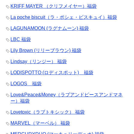
KRIFF MAYER （クリフメイヤー）福袋
La poche biscuit（ラ・ポシェ・ビスキュイ）福袋
LAGUNAMOON (ラグナムーン) 福袋
LBC 福袋
Lily Brown (リリーブラウン) 福袋
Lindsay（リンジー） 福袋
LODISPOTTO (ロディスポット) 福袋
LOGOS 福袋
Love&Peace&Money（ラブアンドピースアンドマネ
ー）福袋
Lovetoxic（ラブトキシック） 福袋
MARVEL（マーベル） 福袋