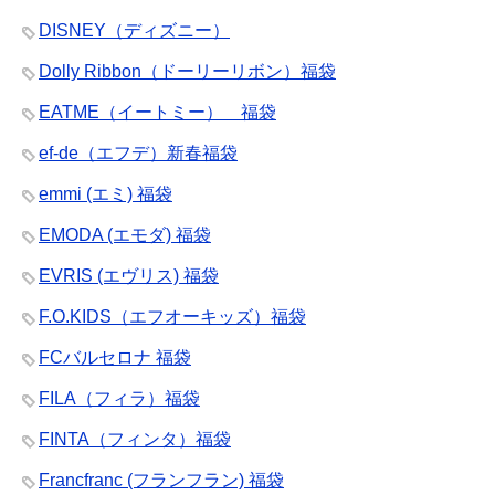
DISNEY（ディズニー）
Dolly Ribbon（ドーリーリボン）福袋
EATME（イートミー） 福袋
ef-de（エフデ）新春福袋
emmi (エミ) 福袋
EMODA (エモダ) 福袋
EVRIS (エヴリス) 福袋
F.O.KIDS（エフオーキッズ）福袋
FCバルセロナ 福袋
FILA（フィラ）福袋
FINTA（フィンタ）福袋
Francfranc (フランフラン) 福袋