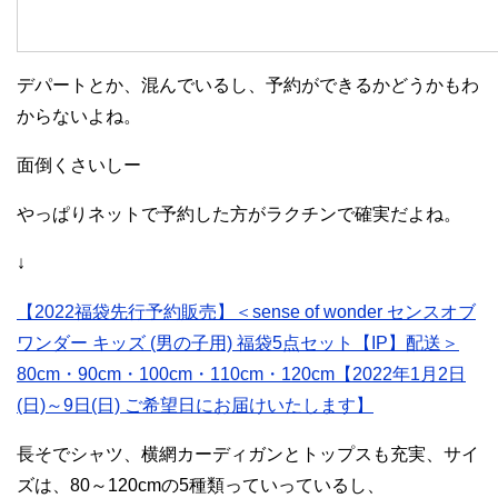
デパートとか、混んでいるし、予約ができるかどうかもわ
からないよね。
面倒くさいしー
やっぱりネットで予約した方がラクチンで確実だよね。
↓
【2022福袋先行予約販売】＜sense of wonder センスオブ
ワンダー キッズ (男の子用) 福袋5点セット【IP】配送＞
80cm・90cm・100cm・110cm・120cm【2022年1月2日
(日)～9日(日) ご希望日にお届けいたします】
長そでシャツ、横網カーディガンとトップスも充実、サイ
ズは、80～120cmの5種類っていっているし、