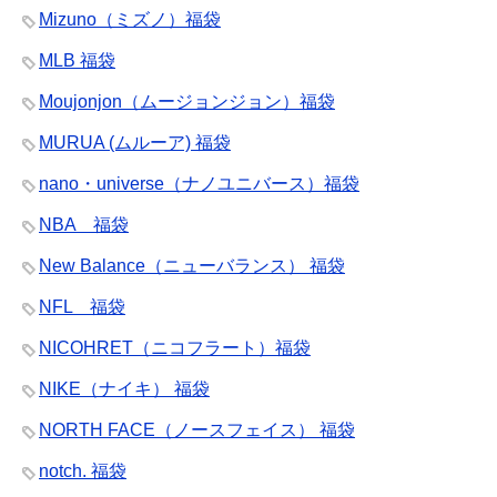
Mizuno（ミズノ）福袋
MLB 福袋
Moujonjon（ムージョンジョン）福袋
MURUA (ムルーア) 福袋
nano・universe（ナノユニバース）福袋
NBA 福袋
New Balance（ニューバランス） 福袋
NFL 福袋
NICOHRET（ニコフラート）福袋
NIKE（ナイキ） 福袋
NORTH FACE（ノースフェイス） 福袋
notch. 福袋