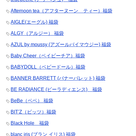
Afternoon tea（アフターヌーン ティー）福袋
AIGLE(エーグル) 福袋
ALGY（アルジー） 福袋
AZUL by moussy (アズールバイマウジー) 福袋
Baby Cheer（ベイビーチア）福袋
BABYDOLL（ベビードール）福袋
BANNER BARRETT (バナーバレット) 福袋
BE RADIANCE (ビーラディエンス) 福袋
BeBe（ベベ） 福袋
BIT'Z（ビッツ）福袋
Black Hole 福袋
blanc iris (ブラン イリス) 福袋