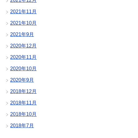
2021年12月
2021年11月
2021年10月
2021年9月
2020年12月
2020年11月
2020年10月
2020年9月
2018年12月
2018年11月
2018年10月
2018年7月