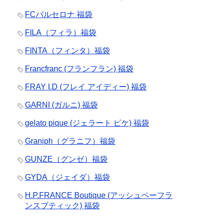
FCバルセロナ 福袋
FILA（フィラ）福袋
FINTA（フィンタ）福袋
Francfranc (フランフラン) 福袋
FRAY I.D (フレイ アイディー) 福袋
GARNI (ガルニ) 福袋
gelato pique (ジェラート ピケ) 福袋
Graniph（グラニフ）福袋
GUNZE（グンゼ）福袋
GYDA（ジェイダ）福袋
H.P.FRANCE Boutique (アッシュペーフラ
ンスブティック) 福袋