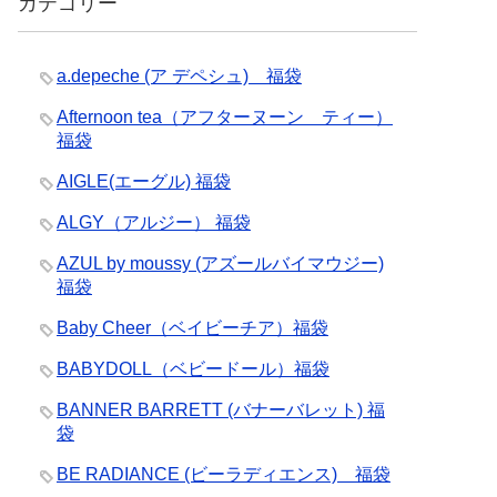
カテゴリー
a.depeche (ア デペシュ) 福袋
Afternoon tea（アフターヌーン ティー）
福袋
AIGLE(エーグル) 福袋
ALGY（アルジー） 福袋
AZUL by moussy (アズールバイマウジー)
福袋
Baby Cheer（ベイビーチア）福袋
BABYDOLL（ベビードール）福袋
BANNER BARRETT (バナーバレット) 福
袋
BE RADIANCE (ビーラディエンス) 福袋