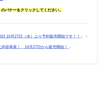
」のバナーをクリックしてください。
22 10月27日（水）より予約販売開始です！！
」
日に内容発表！ 10月27日から販売開始！
」