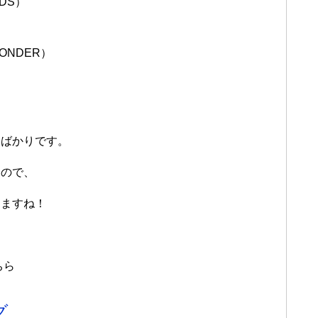
DS）
ONDER）
ドばかりです。
すので、
しますね！
ちら
グ