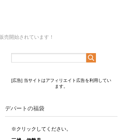
が販売開始されています！
[広告] 当サイトはアフィリエイト広告を利用してい
ます。
デパートの福袋
※クリックしてください。