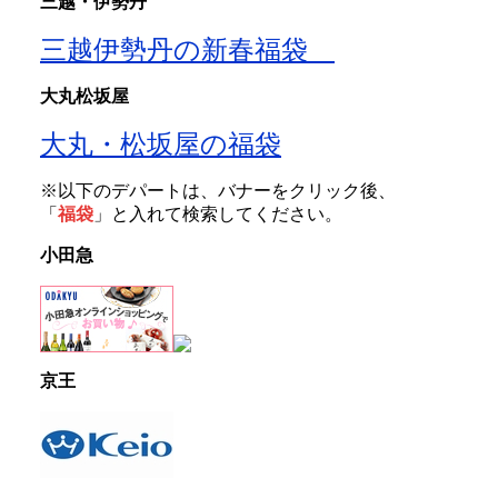
三越・伊勢丹
三越伊勢丹の新春福袋
大丸松坂屋
大丸・松坂屋の福袋
※以下のデパートは、バナーをクリック後、
「
福袋
」と入れて検索してください。
小田急
京王