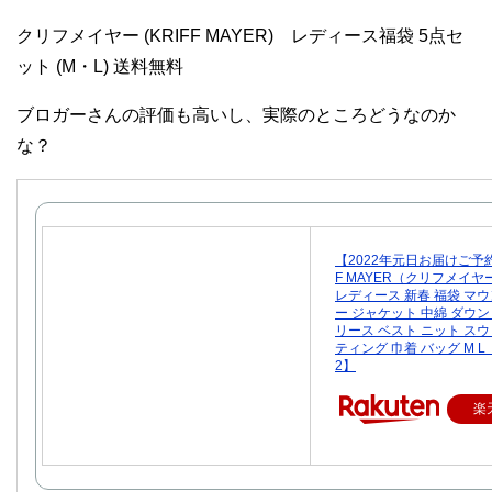
クリフメイヤー (KRIFF MAYER) レディース福袋 5点セ
ット (M・L) 送料無料
ブロガーさんの評価も高いし、実際のところどうなのか
な？
【2022年元日お届けご予約
F MAYER（クリフメイヤー
レディース 新春 福袋 マ
ー ジャケット 中綿 ダウン
リース ベスト ニット スウ
ティング 巾着 バッグ M L 
2】
楽