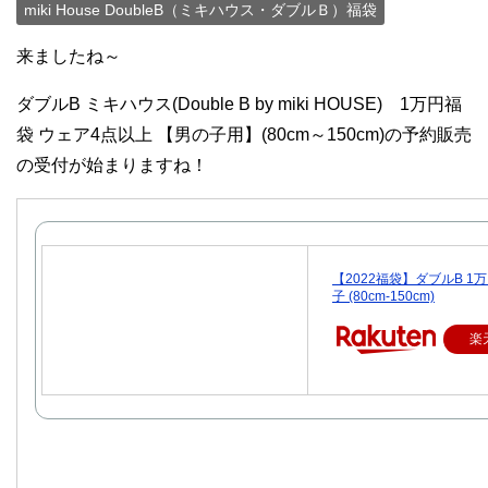
miki House DoubleB（ミキハウス・ダブルＢ）福袋
来ましたね～
ダブルB ミキハウス(Double B by miki HOUSE) 1万円福
袋 ウェア4点以上 【男の子用】(80cm～150cm)の予約販売
の受付が始まりますね！
【2022福袋】ダブルB 1
子 (80cm-150cm)
楽