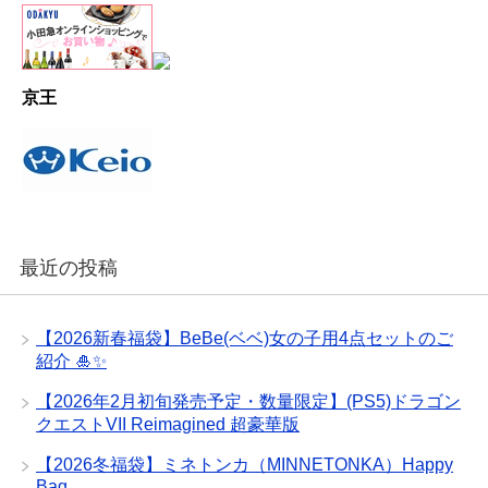
京王
最近の投稿
【2026新春福袋】BeBe(ベベ)女の子用4点セットのご
紹介 🎍✨
【2026年2月初旬発売予定・数量限定】(PS5)ドラゴン
クエストVII Reimagined 超豪華版
【2026冬福袋】ミネトンカ（MINNETONKA）Happy
Bag