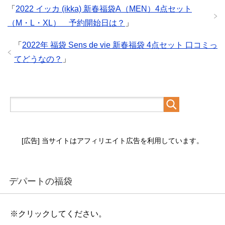
「
2022 イッカ (ikka) 新春福袋A（MEN）4点セット
（M・L・XL） 予約開始日は？
」
「
2022年 福袋 Sens de vie 新春福袋 4点セット 口コミっ
てどうなの？
」
[広告] 当サイトはアフィリエイト広告を利用しています。
デパートの福袋
※クリックしてください。