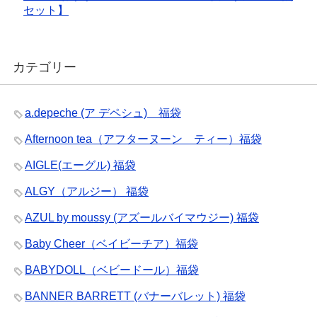
セット】
カテゴリー
a.depeche (ア デペシュ) 福袋
Afternoon tea（アフターヌーン ティー）福袋
AIGLE(エーグル) 福袋
ALGY（アルジー） 福袋
AZUL by moussy (アズールバイマウジー) 福袋
Baby Cheer（ベイビーチア）福袋
BABYDOLL（ベビードール）福袋
BANNER BARRETT (バナーバレット) 福袋