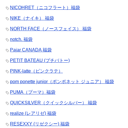
NICOHRET（ニコフラート）福袋
NIKE（ナイキ） 福袋
NORTH FACE（ノースフェイス） 福袋
notch. 福袋
Pajar CANADA 福袋
PETIT BATEAU (プチバトー)
PINK-latte（ピンクラテ）
pom ponette junior（ポンポネット ジュニア） 福袋
PUMA（プーマ）福袋
QUICKSILVER（クイックシルバー） 福袋
realize (レアリゼ) 福袋
RESEXXY (リゼクシー) 福袋