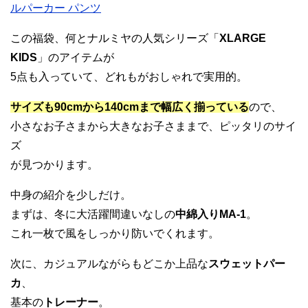
ルパーカー パンツ
この福袋、何とナルミヤの人気シリーズ「
XLARGE
KIDS
」のアイテムが
5点も入っていて、どれもがおしゃれで実用的。
サイズも90cmから140cmまで幅広く揃っている
ので、
小さなお子さまから大きなお子さままで、ピッタリのサイ
ズ
が見つかります。
中身の紹介を少しだけ。
まずは、冬に大活躍間違いなしの
中綿入りMA-1
。
これ一枚で風をしっかり防いでくれます。
次に、カジュアルながらもどこか上品な
スウェットパー
カ
、
基本の
トレーナー
。