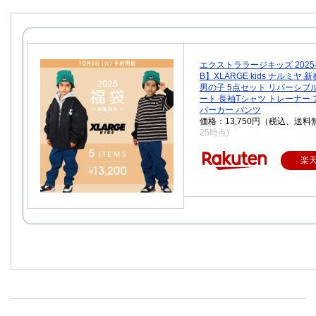
エクストララージキッズ 2025
B】XLARGE kids ナルミヤ
男の子 5点セット リバーシブル
ート 長袖Tシャツ トレーナー 
パーカー パンツ
価格：13,750円（税込、送料
25時点)
楽