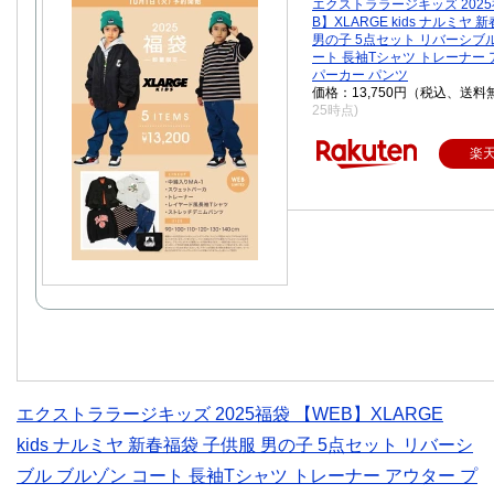
エクストララージキッズ 2025
B】XLARGE kids ナルミヤ
男の子 5点セット リバーシブル
ート 長袖Tシャツ トレーナー 
パーカー パンツ
価格：13,750円（税込、送料
25時点)
楽
エクストララージキッズ 2025福袋 【WEB】XLARGE
kids ナルミヤ 新春福袋 子供服 男の子 5点セット リバーシ
ブル ブルゾン コート 長袖Tシャツ トレーナー アウター プ