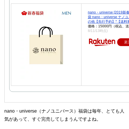
nano・universe [2019
袋 nano・universe ナ
の他【先行予約】*【送料
価格：15000円（税込、送
8/11/13時点)
楽
nano・universe（ナノユニバース）福袋は毎年、とても人
気があって、すぐ完売してしまうんですよね。