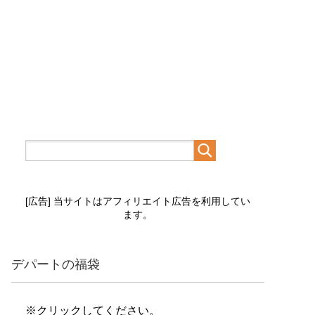
[広告] 当サイトはアフィリエイト広告を利用してい
ます。
デパートの福袋
※クリックしてください。