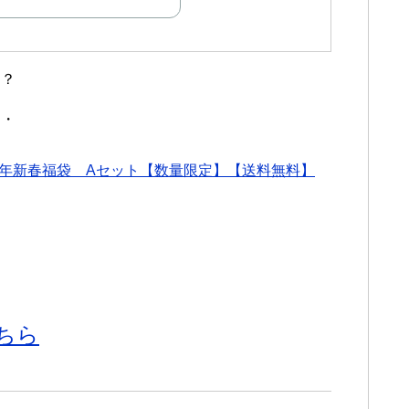
う？
・・
1年新春福袋 Aセット【数量限定】【送料無料】
こちら