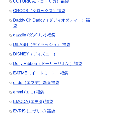
COTORICA.（コトリカ）福袋
CROCS（クロックス）福袋
Daddy Oh Daddy（ダディオダディー）福
袋
dazzlin (ダズリン) 福袋
DILASH（ディラッシュ） 福袋
DISNEY（ディズニー）
Dolly Ribbon（ドーリーリボン）福袋
EATME（イートミー） 福袋
ef-de（エフデ）新春福袋
emmi (エミ) 福袋
EMODA (エモダ) 福袋
EVRIS (エヴリス) 福袋