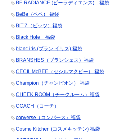
BE RADIANCE (ビーラディエンス) 福袋
BeBe（ベベ） 福袋
BIT'Z（ビッツ）福袋
Black Hole 福袋
blanc iris (ブラン イリス) 福袋
BRANSHES（ブランシェス）福袋
CECIL McBEE（セシルマクビー） 福袋
Champion（チャンピオン） 福袋
CHEEK ROOM（チークルーム）福袋
COACH（コーチ）
converse（コンバース）福袋
Cosme Kitchen (コスメキッチン) 福袋