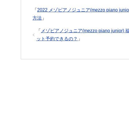
「
2022 メゾピアノジュニア(mezzo piano juni
方法
」
「
メゾピアノジュニア(mezzo piano junior)
ット予約できるの？
」