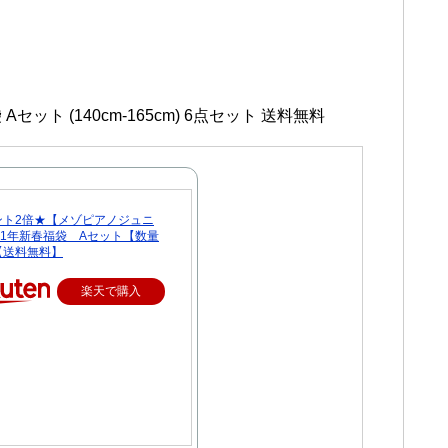
袋 Aセット (140cm-165cm) 6点セット 送料無料
ント2倍★【メゾピアノジュニ
21年新春福袋 Aセット【数量
【送料無料】
楽天で購入