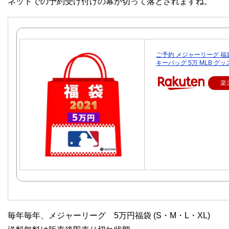
ネットでの予約受け付けの幕が切って落とされますね。
ご予約 メジャーリーグ 福袋 
キーバッグ 5万 MLB グッ
楽
毎年毎年、メジャーリーグ 5万円福袋 (S・M・L・XL)