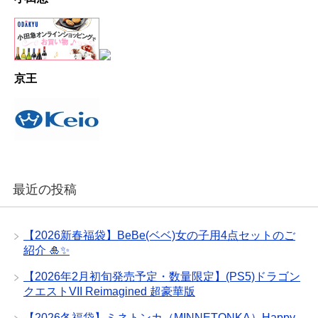
京王
最近の投稿
【2026新春福袋】BeBe(ベベ)女の子用4点セットのご
紹介 🎍✨
【2026年2月初旬発売予定・数量限定】(PS5)ドラゴン
クエストVII Reimagined 超豪華版
【2026冬福袋】ミネトンカ（MINNETONKA）Happy