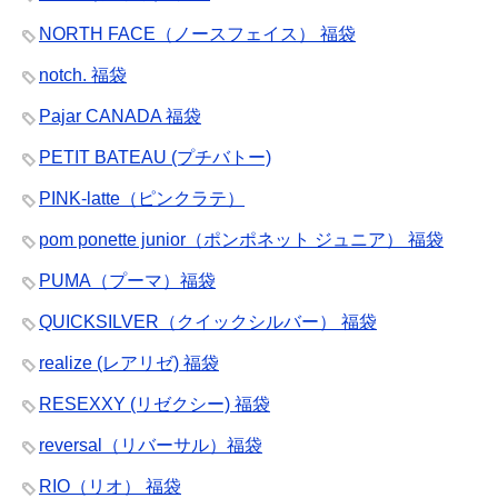
NORTH FACE（ノースフェイス） 福袋
notch. 福袋
Pajar CANADA 福袋
PETIT BATEAU (プチバトー)
PINK-latte（ピンクラテ）
pom ponette junior（ポンポネット ジュニア） 福袋
PUMA（プーマ）福袋
QUICKSILVER（クイックシルバー） 福袋
realize (レアリゼ) 福袋
RESEXXY (リゼクシー) 福袋
reversal（リバーサル）福袋
RIO（リオ） 福袋