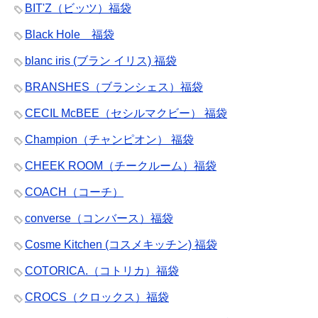
BIT'Z（ビッツ）福袋
Black Hole 福袋
blanc iris (ブラン イリス) 福袋
BRANSHES（ブランシェス）福袋
CECIL McBEE（セシルマクビー） 福袋
Champion（チャンピオン） 福袋
CHEEK ROOM（チークルーム）福袋
COACH（コーチ）
converse（コンバース）福袋
Cosme Kitchen (コスメキッチン) 福袋
COTORICA.（コトリカ）福袋
CROCS（クロックス）福袋