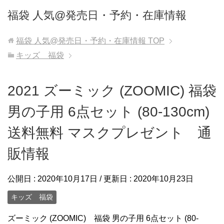
福袋 人気@発売日・予約・在庫情報
福袋 人気@発売日・予約・在庫情報
TOP
キッズ 福袋
2021 ズーミック (ZOOMIC) 福袋
男の子用 6点セット (80-130cm)
送料無料 マスクプレゼント 通
販情報
公開日 :
2020年10月17日
/ 更新日 :
2020年10月23日
キッズ 福袋
ズーミック (ZOOMIC) 福袋 男の子用 6点セット (80-