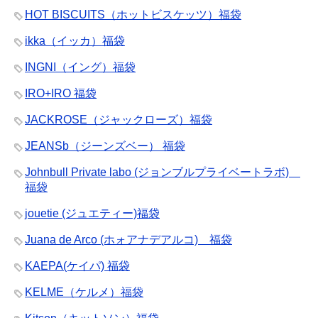
HOT BISCUITS（ホットビスケッツ）福袋
ikka（イッカ）福袋
INGNI（イング）福袋
IRO+IRO 福袋
JACKROSE（ジャックローズ）福袋
JEANSb（ジーンズベー） 福袋
Johnbull Private labo (ジョンブルプライベートラボ)
福袋
jouetie (ジュエティー)福袋
Juana de Arco (ホォアナデアルコ) 福袋
KAEPA(ケイパ) 福袋
KELME（ケルメ）福袋