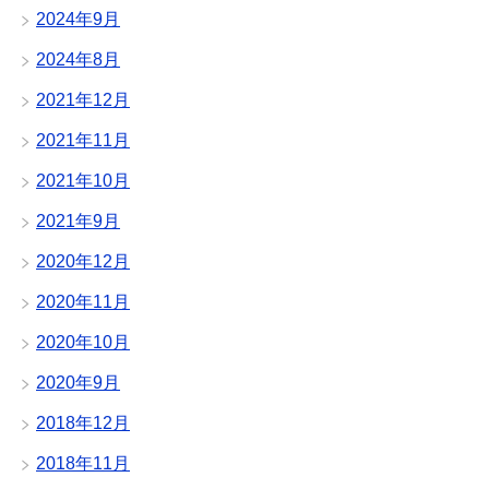
2024年9月
2024年8月
2021年12月
2021年11月
2021年10月
2021年9月
2020年12月
2020年11月
2020年10月
2020年9月
2018年12月
2018年11月