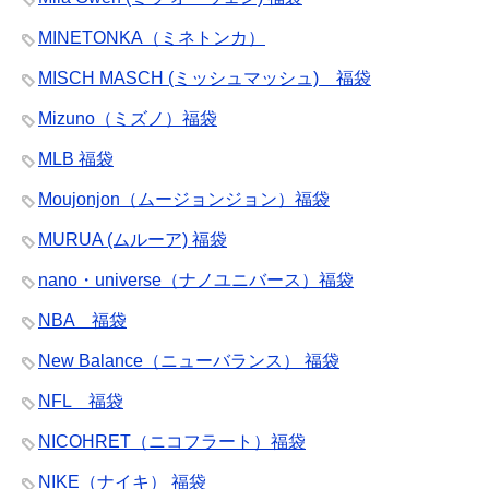
MINETONKA（ミネトンカ）
MISCH MASCH (ミッシュマッシュ) 福袋
Mizuno（ミズノ）福袋
MLB 福袋
Moujonjon（ムージョンジョン）福袋
MURUA (ムルーア) 福袋
nano・universe（ナノユニバース）福袋
NBA 福袋
New Balance（ニューバランス） 福袋
NFL 福袋
NICOHRET（ニコフラート）福袋
NIKE（ナイキ） 福袋