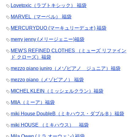
Lovetoxic（ラブトキシック） 福袋
MARVEL（マーベル） 福袋
MERCURYDUO (マーキュリーデュオ) 福袋
merry jenny (メリージェニー)福袋
MEW'S REFINED CLOTHES （ミューズ リファイン
ド クローズ）福袋
mezzo piano juniro（メゾピアノ ジュニア）福袋
mezzo piano（メゾピアノ） 福袋
MICHEL KLEIN（ミッシェルクラン）福袋
MIIA（ミーア）福袋
miki House DoubleB（ミキハウス・ダブルＢ）福袋
miki HOUSE （ミキハウス） 福袋
Mila Owen (ミラ オーウェン) 福袋