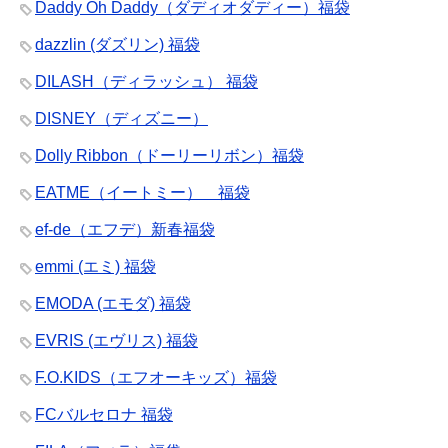
Daddy Oh Daddy（ダディオダディー）福袋
dazzlin (ダズリン) 福袋
DILASH（ディラッシュ） 福袋
DISNEY（ディズニー）
Dolly Ribbon（ドーリーリボン）福袋
EATME（イートミー） 福袋
ef-de（エフデ）新春福袋
emmi (エミ) 福袋
EMODA (エモダ) 福袋
EVRIS (エヴリス) 福袋
F.O.KIDS（エフオーキッズ）福袋
FCバルセロナ 福袋