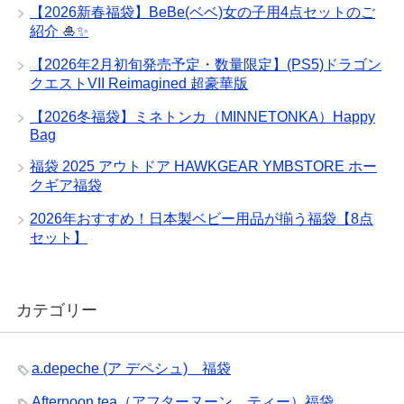
【2026新春福袋】BeBe(ベベ)女の子用4点セットのご
紹介 🎍✨
【2026年2月初旬発売予定・数量限定】(PS5)ドラゴン
クエストVII Reimagined 超豪華版
【2026冬福袋】ミネトンカ（MINNETONKA）Happy
Bag
福袋 2025 アウトドア HAWKGEAR YMBSTORE ホー
クギア福袋
2026年おすすめ！日本製ベビー用品が揃う福袋【8点
セット】
カテゴリー
a.depeche (ア デペシュ) 福袋
Afternoon tea（アフターヌーン ティー）福袋