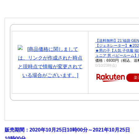
【送料無料】21’福袋 GEN
【ジェネレーター】★20
★男の子【人気 子供服 福
ュニア 男 ベビールーム】9
価格：6930円（税込、送
0/10/23時点)
楽
販売期間：2020年10月25日10時00分～2021年10月25日
10時00分