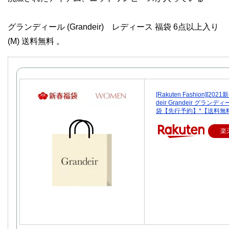
グランディール (Grandeir) レディース 福袋 6点以上入り
(M) 送料無料 。
[Rakuten Fashion][202
deir Grandeir グランデ
袋【先行予約】*【送料無
楽