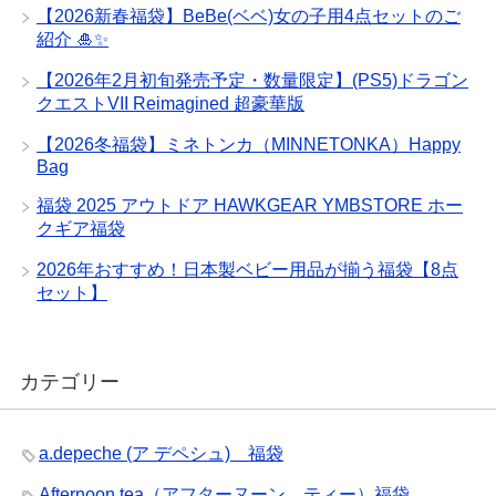
【2026新春福袋】BeBe(ベベ)女の子用4点セットのご
紹介 🎍✨
【2026年2月初旬発売予定・数量限定】(PS5)ドラゴン
クエストVII Reimagined 超豪華版
【2026冬福袋】ミネトンカ（MINNETONKA）Happy
Bag
福袋 2025 アウトドア HAWKGEAR YMBSTORE ホー
クギア福袋
2026年おすすめ！日本製ベビー用品が揃う福袋【8点
セット】
カテゴリー
a.depeche (ア デペシュ) 福袋
Afternoon tea（アフターヌーン ティー）福袋