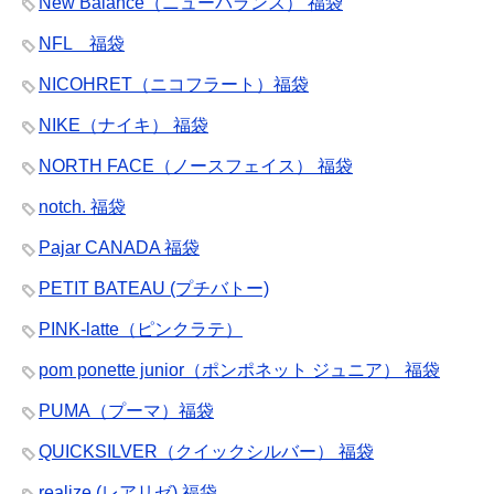
New Balance（ニューバランス） 福袋
NFL 福袋
NICOHRET（ニコフラート）福袋
NIKE（ナイキ） 福袋
NORTH FACE（ノースフェイス） 福袋
notch. 福袋
Pajar CANADA 福袋
PETIT BATEAU (プチバトー)
PINK-latte（ピンクラテ）
pom ponette junior（ポンポネット ジュニア） 福袋
PUMA（プーマ）福袋
QUICKSILVER（クイックシルバー） 福袋
realize (レアリゼ) 福袋