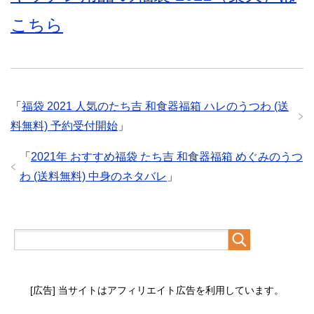
こちら
「
福袋 2021 人気のたち吉 和食器福箱 ハレのうつわ (送
料無料) 予約受付開始
」
「
2021年 おすすめ福袋 たち吉 和食器福箱 めぐみのうつ
わ (送料無料) 中身のネタバレ
」
[広告] 当サイトはアフィリエイト広告を利用しています。