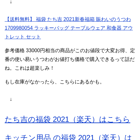
↓
【送料無料】 福袋 たち吉 2021新春福箱 賑わいのうつわ
1709980054 ラッキーバッグ テーブルウェア 和食器 アウ
トレット セット
参考価格 33000円相当の商品がこのお値段で大変お得、定
番の使い易いうつわがお値打ち価格で購入できるって話だ
ね。これは超楽しみ！
もし在庫がなかったら、こちらにあるかも。
↓
たち吉の福袋 2021（楽天）はこちら
キッチン用品 の福袋 2021（楽天）は