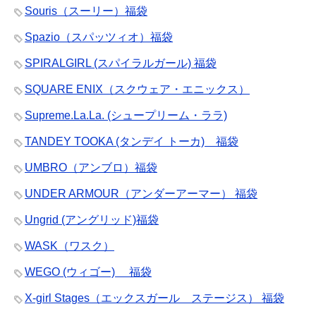
Souris（スーリー）福袋
Spazio（スパッツィオ）福袋
SPIRALGIRL (スパイラルガール) 福袋
SQUARE ENIX（スクウェア・エニックス）
Supreme.La.La. (シュープリーム・ララ)
TANDEY TOOKA (タンデイ トーカ) 福袋
UMBRO（アンブロ）福袋
UNDER ARMOUR（アンダーアーマー） 福袋
Ungrid (アングリッド)福袋
WASK（ワスク）
WEGO (ウィゴー) 福袋
X-girl Stages（エックスガール ステージス） 福袋