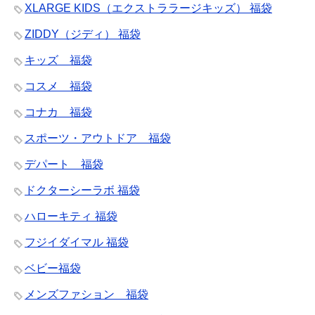
XLARGE KIDS（エクストララージキッズ） 福袋
ZIDDY（ジディ） 福袋
キッズ 福袋
コスメ 福袋
コナカ 福袋
スポーツ・アウトドア 福袋
デパート 福袋
ドクターシーラボ 福袋
ハローキティ 福袋
フジイダイマル 福袋
ベビー福袋
メンズファション 福袋