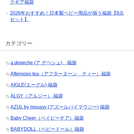
クギア福袋
2026年おすすめ！日本製ベビー用品が揃う福袋【8点
セット】
カテゴリー
a.depeche (ア デペシュ) 福袋
Afternoon tea（アフターヌーン ティー）福袋
AIGLE(エーグル) 福袋
ALGY（アルジー） 福袋
AZUL by moussy (アズールバイマウジー) 福袋
Baby Cheer（ベイビーチア）福袋
BABYDOLL（ベビードール）福袋